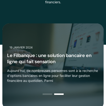
financiers.
R 2024
025
19 JANVIER 2024
4 MARS 2025
 solution bancaire en
é : Une alternative
Le Filbanque : une solution bancaire en
Compte Credit santé : U
ation
r vos frais médicaux
ligne qui fait sensation
efficace pour gérer vos
nt à la recherche
es, les comptes
Aujourd'hui, de nombreuses personnes sont à la recherche
Face aux dépense
 leur gestion
daptée pour
d'options bancaires en ligne pour faciliter leur gestion
crédit santé repr
financière au quotidien. Parmi
maîtriser son bud