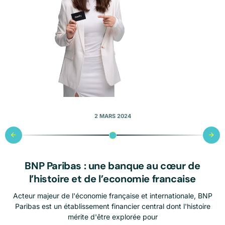
2 MARS 2024
au cœur de
BNP Paribas : une banque au cœur de
BNP Parib
e francaise
l’histoire et de l’economie francaise
l’histoire
internationale, BNP
Acteur majeur de l'économie française et internationale, BNP
Acteur majeur de l
ral dont l'histoire
Paribas est un établissement financier central dont l'histoire
Paribas est un éta
our
mérite d'être explorée pour
mé